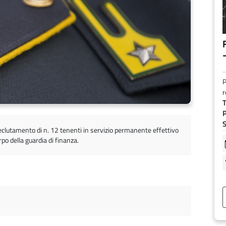
F
P
r
T
P
S
 reclutamento di n. 12 tenenti in servizio permanente effettivo
po della guardia di finanza.