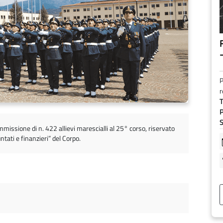
F
P
r
T
P
S
mmissione di n. 422 allievi marescialli al 25° corso, riservato
ntati e finanzieri” del Corpo.