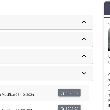
C
s
c
-
SCARICA
ma Modifica: 03-10-2024
T
P
S
SCARICA