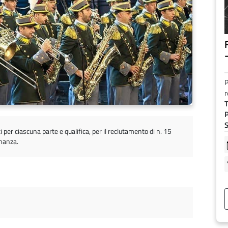
F
P
r
T
P
S
i per ciascuna parte e qualifica, per il reclutamento di n. 15
inanza.