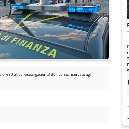
F
P
r
T
P
S
di 480 allievi vicebrigadieri al 30° corso, riservato agli