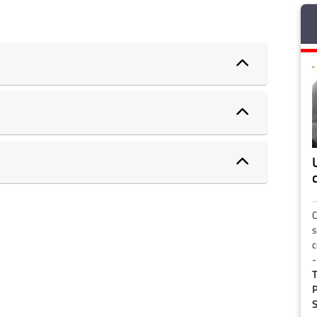
C
s
c
-
T
P
S